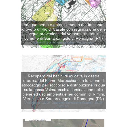
Adeguamento e potenziamento dell’impianto
idrovoro di Rio di Casale con regimazione delle
acque provenienti dai versanti limitrofi in
comune di Santarcangelo di Romagna (RN)
Opere di regimazione idraulica
,
Studi idraulici
Recupero dei bacini di ex cava in destra
idraulica del Fiume Marecchia con funzione di
stoccaggio per soccorso e distribuzione irrigua
sulla bassa Valmarecchia, laminazione delle
piene ed uso ambientale nei comuni di Rimini,
Verucchio e Santarcangelo di Romagna (RN)
Acquedotti
,
Lavori
,
Opere di regimazione idraulica
,
Studi
idraulici