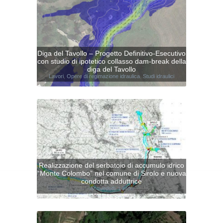
Diga del Tavollo – Progetto Definitivo-Esecutivo
con studio di ipotetico collasso dam-break della
diga del Tavollo
Lavori
,
Opere di regimazione idraulica
,
Studi idraulici
Realizzazione del serbatoio di accumulo idrico
“Monte Colombo” nel comune di Sirolo e nuova
condotta adduttrice
Acquedotti
,
Lavori