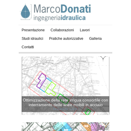
Presentazione
Collaborazioni
Lavori
Studi idraulici
Pratiche autorizzative
Galleria
Contatti
Ottimizzazione della rete irrigua consortile con
interramento delle linee mobili in acciaio
Acquedotti
,
Lavori